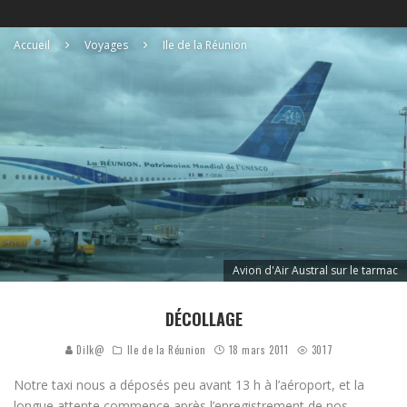
Accueil
Voyages
Ile de la Réunion
Avion d'Air Austral sur le tarmac
DÉCOLLAGE
Dilk@
Ile de la Réunion
18 mars 2011
3017
Notre taxi nous a déposés peu avant 13 h à l’aéroport, et la
longue attente commence après l’enregistrement de nos