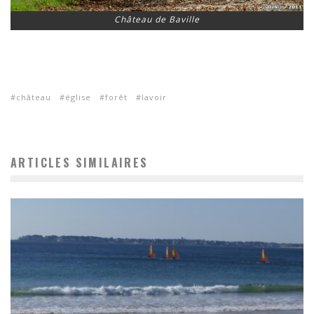
Château de Baville
château
église
forêt
lavoir
ARTICLES SIMILAIRES