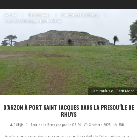
Accueil
Randonnées
Randonnée en France
Tour de la Bretagne par le GR 34
Le tumulus du Petit Mont
D’ARZON À PORT SAINT-JACQUES DANS LA PRESQU’ÎLE DE
RHUYS
Dilk@
Tour de la Bretagne par le GR 34
3 octobre 2025
750
Après deux semaines de repos sous le soleil de l’été indien, me