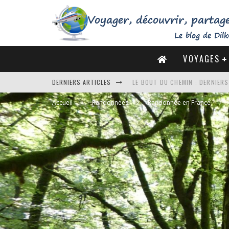
VOYAGES
LE BOUT DU CHEMIN : DERNIER
DERNIERS ARTICLES
DE LA CÔTE SAUVAGE À LA BAIE 
Accueil
Randonnées
Randonnée en France
DES MARAIS SALANTS DE GUÉRA
DU MONT SAINT-MICHEL À SAINT