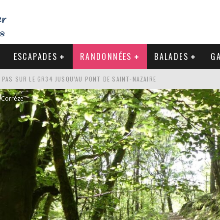
ESCAPADES
RANDONNÉES
BALADES
GA
S PAS SUR LE GR34 JUSQU’AU PONT DE SAINT-NAZAIRE
DE LA BAULE
Corrèze
NDE À LA CÔTE SAUVAGE DU CROISIC
-NAZAIRE : PAS À PAS VERS MES RACINES