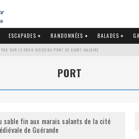
ESCAPADES
RANDONNÉES
BALADES
GA
S PAS SUR LE GR34 JUSQU’AU PONT DE SAINT-NAZAIRE
DE LA BAULE
PORT
NDE À LA CÔTE SAUVAGE DU CROISIC
-NAZAIRE : PAS À PAS VERS MES RACINES
u sable fin aux marais salants de la cité
édiévale de Guérande