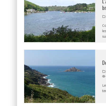
L
b
Co
le
su
D
Le
te