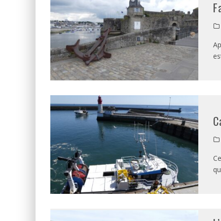
F
Ap
es
C
Ce
qu