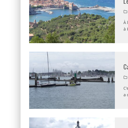
L
À 
à 
C
C’
a 