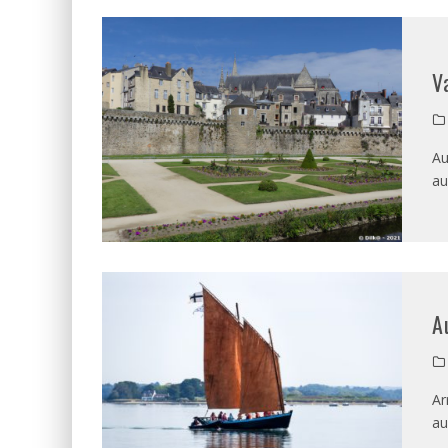
V
Au
au
A
Ar
au