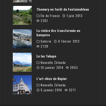
Thomery en forêt de Fontainebleau
Île de France
1 juin 2013
2351
La rivière Arc transformée en
banquise
Galerie
6 février 2012
2728
Le lac Tekapo
Nouvelle Zélande
16 janvier 2014
2953
L’art-déco de Napier
Nouvelle Zélande
5 janvier 2014
3271