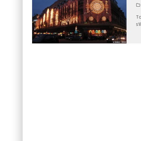
To
s’