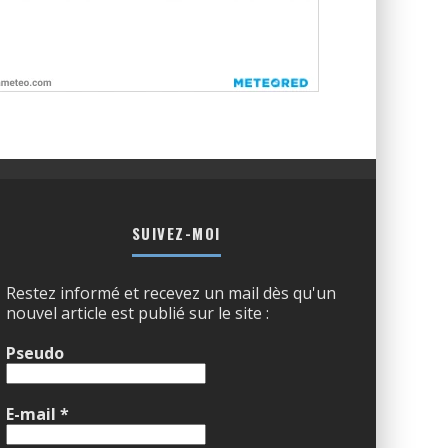
SUIVEZ-MOI
Restez informé et recevez un mail dès qu'un
nouvel article est publié sur le site :
Pseudo
E-mail
*