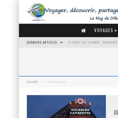
VOYAGES
DERNIERS ARTICLES
LE BOUT DU CHEMIN : DERNIER
DE LA CÔTE SAUVAGE À LA BAIE 
DES MARAIS SALANTS DE GUÉRA
DU MONT SAINT-MICHEL À SAINT
Accueil
illuminations
I