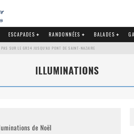
ESCAPADES
RANDONNÉES
BALADES
GA
S PAS SUR LE GR34 JUSQU’AU PONT DE SAINT-NAZAIRE
DE LA BAULE
ILLUMINATIONS
NDE À LA CÔTE SAUVAGE DU CROISIC
-NAZAIRE : PAS À PAS VERS MES RACINES
lluminations de Noël