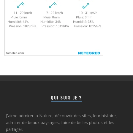
QUI SUIS-JE ?
J'aime admirer la Nature, découvrir des sites, leur histoire,
admirer de beaux paysages, faire de belles photos et les
partager.