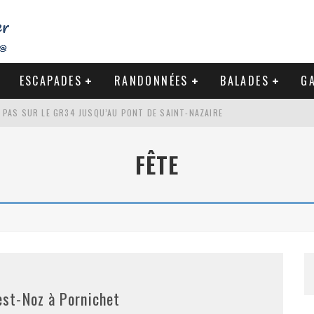
ESCAPADES
RANDONNÉES
BALADES
GA
S PAS SUR LE GR34 JUSQU’AU PONT DE SAINT-NAZAIRE
DE LA BAULE
FÊTE
NDE À LA CÔTE SAUVAGE DU CROISIC
-NAZAIRE : PAS À PAS VERS MES RACINES
est-Noz à Pornichet