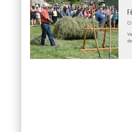
F
Va
de