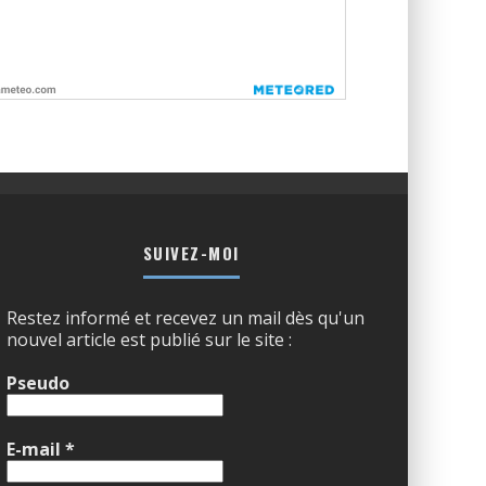
SUIVEZ-MOI
Restez informé et recevez un mail dès qu'un
nouvel article est publié sur le site :
Pseudo
E-mail
*