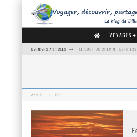
VOYAGES
DERNIERS ARTICLES
LE BOUT DU CHEMIN : DERNIER
DE LA CÔTE SAUVAGE À LA BAIE 
DES MARAIS SALANTS DE GUÉRA
DU MONT SAINT-MICHEL À SAINT
Accueil
fête
F