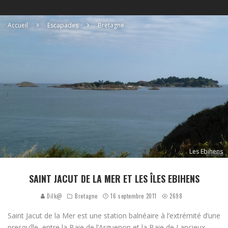
Accueil
Escapades
Bretagne
Les Ebihens
SAINT JACUT DE LA MER ET LES ÎLES EBIHENS
Dilk@
Bretagne
16 septembre 2011
2698
Saint Jacut de la Mer est une station balnéaire à l’extrémité d’une
presqu’île, entre la Baie de l’Arguenon et la Baie de Lancieux