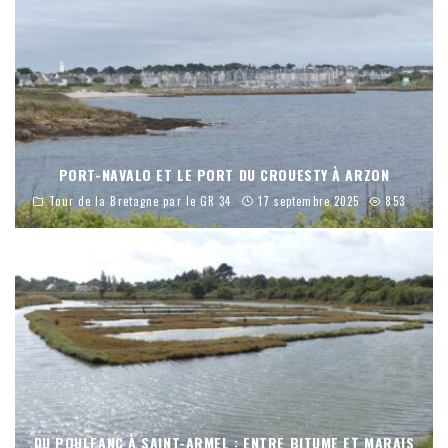
PORT-NAVALO ET LE PORT DU CROUESTY À ARZON
Tour de la Bretagne par le GR 34
17 septembre 2025
853
DU POULFANC À SAINT-ARMEL : ENTRE BITUME ET MARAIS