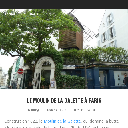
Accueil
Galerie
LE MOULIN DE LA GALETTE À PARIS
Dilk@
Galerie
8 juillet 2012
3203
Construit en 1622, le
Moulin de la Galette
, qui domine la butte
Montmartre au coin de la rue Lepic (Paris-18e), est le seul