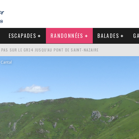
ESCAPADES
RANDONNÉES
BALADES
GA
S PAS SUR LE GR34 JUSQU’AU PONT DE SAINT-NAZAIRE
DE LA BAULE
Cantal
NDE À LA CÔTE SAUVAGE DU CROISIC
-NAZAIRE : PAS À PAS VERS MES RACINES