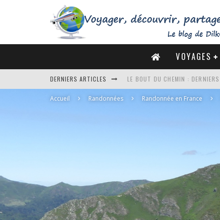
VOYAGES
LE BOUT DU CHEMIN : DERNIER
DERNIERS ARTICLES
DE LA CÔTE SAUVAGE À LA BAIE 
Accueil
Randonnées
Randonnée en France
DES MARAIS SALANTS DE GUÉRA
DU MONT SAINT-MICHEL À SAINT