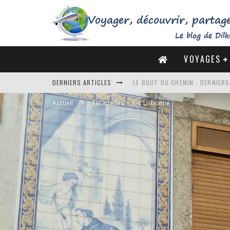
VOYAGES
LE BOUT DU CHEMIN : DERNIER
DERNIERS ARTICLES
DE LA CÔTE SAUVAGE À LA BAIE 
Accueil
Escapades
Lisbonne
DES MARAIS SALANTS DE GUÉRA
DU MONT SAINT-MICHEL À SAINT