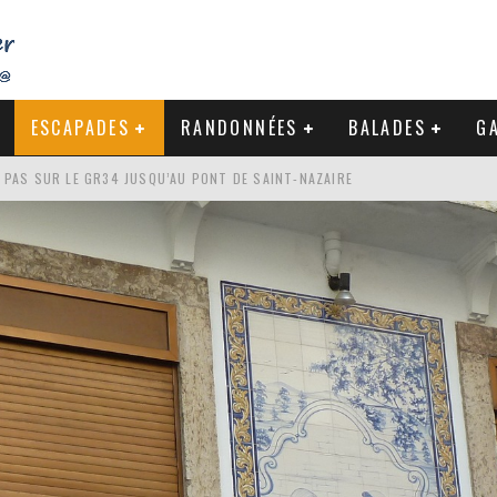
ESCAPADES
RANDONNÉES
BALADES
GA
S PAS SUR LE GR34 JUSQU’AU PONT DE SAINT-NAZAIRE
DE LA BAULE
NDE À LA CÔTE SAUVAGE DU CROISIC
-NAZAIRE : PAS À PAS VERS MES RACINES