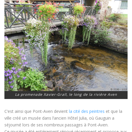
La promenade Xavier-Grall, le long de la rivière Aven
C’est ainsi que Pont-Aven devient
la cité des peintres
et que la
ville créé un musée dans l’ancien Hôtel Julia, où Gauguin a
séjourné lors de ses nombreux passages à Pont-Aven.
Ce musée a été entièrement rénové récemment et propose aux