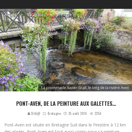
Accueil
Escapades
Bretagne
La promenade Xavier-Grall, le long de la rivière Aven
PONT-AVEN, DE LA PEINTURE AUX GALETTES…
Dilk@
Bretagne
25 août 2016
2256
Pont-Aven est située en Bretagne Sud dans le Finistère à 12 km
des plages. Pont-Aven est tout aussi connu pour sa peinture,