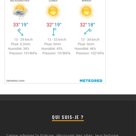
QUI SUIS-JE ?
J'aime admirer la Nature, découvrir des sites, leur histoire,