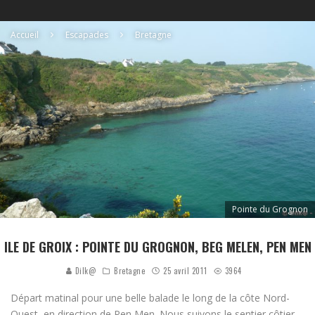
Accueil
Escapades
Bretagne
Pointe du Grognon
ILE DE GROIX : POINTE DU GROGNON, BEG MELEN, PEN MEN
Dilk@
Bretagne
25 avril 2011
3964
Départ matinal pour une belle balade le long de la côte Nord-
Ouest, en direction de Pen Men. Nous suivons le sentier côtier.