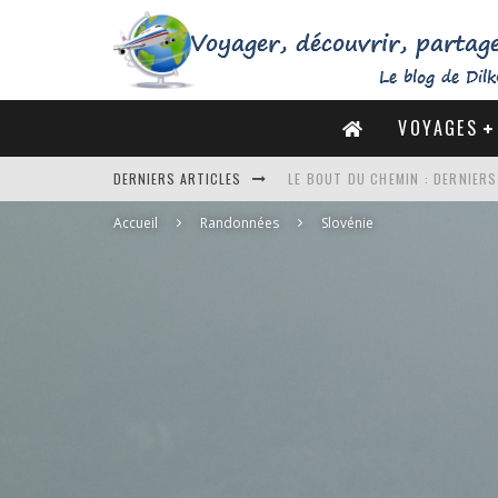
VOYAGES
DERNIERS ARTICLES
LE BOUT DU CHEMIN : DERNIER
Accueil
Randonnées
DE LA CÔTE SAUVAGE À LA BAIE 
Slovénie
DES MARAIS SALANTS DE GUÉRA
DU MONT SAINT-MICHEL À SAINT