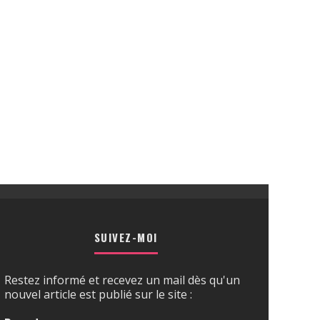
SUIVEZ-MOI
Restez informé et recevez un mail dès qu'un
nouvel article est publié sur le site :