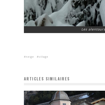
Les alentour
neige
village
ARTICLES SIMILAIRES