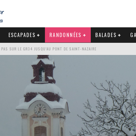
ESCAPADES
RANDONNÉES
BALADES
GA
S PAS SUR LE GR34 JUSQU’AU PONT DE SAINT-NAZAIRE
DE LA BAULE
NDE À LA CÔTE SAUVAGE DU CROISIC
-NAZAIRE : PAS À PAS VERS MES RACINES