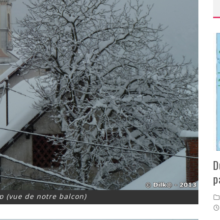
D
p
ip (vue de notre balcon)