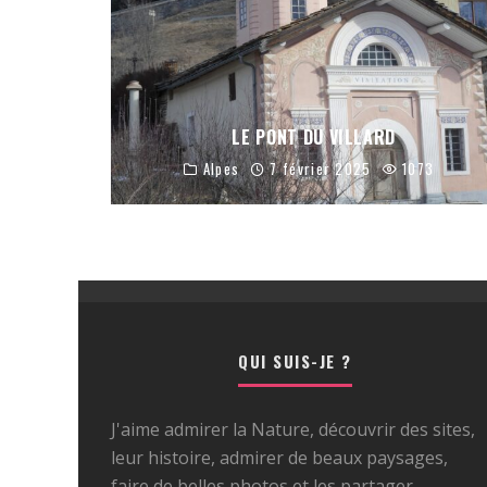
LE PONT DU VILLARD
Alpes
7 février 2025
1073
QUI SUIS-JE ?
J'aime admirer la Nature, découvrir des sites,
leur histoire, admirer de beaux paysages,
faire de belles photos et les partager.