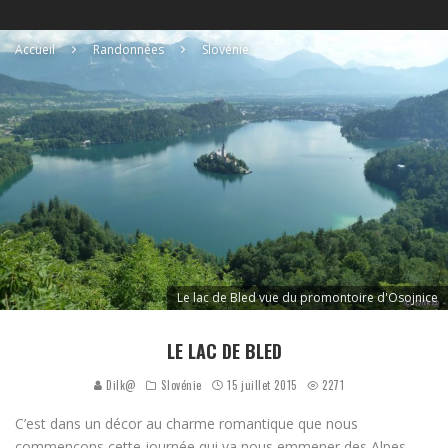
Accueil
Randonnées
Slovénie
Le lac de Bled vue du promontoire d'Osojnice
LE LAC DE BLED
Dilk@
Slovénie
15 juillet 2015
2271
C’est dans un décor au charme romantique que nous
commençons cette journée qui va nous emmener des Alpes