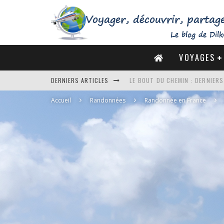
VOYAGES
LE BOUT DU CHEMIN : DERNIER
DERNIERS ARTICLES
DE LA CÔTE SAUVAGE À LA BAIE 
Accueil
Randonnées
Randonnée en France
DES MARAIS SALANTS DE GUÉRA
DU MONT SAINT-MICHEL À SAINT