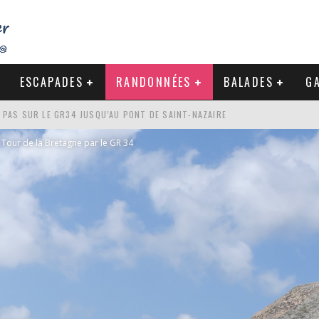
ESCAPADES
RANDONNÉES
BALADES
GA
S PAS SUR LE GR34 JUSQU’AU PONT DE SAINT-NAZAIRE
DE LA BAULE
Tour de la Bretagne par le GR 34
NDE À LA CÔTE SAUVAGE DU CROISIC
-NAZAIRE : PAS À PAS VERS MES RACINES