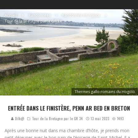
Accueil
Randonnées
Randonnée en France
Tour de la Bretagne par le GR 34
Thermes gallo-romains du Hogolo
ENTRÉE DANS LE FINISTÈRE, PENN AR BED EN BRETON
Dilk@
Tour de la Bretagne par le GR 34
13 mai 2023
1493
Après une bonne nuit dans ma chambre d’hôte, je prends mon
petit déjeuner avec le bon pain de l’épicerie de Saint-Michel. Il a