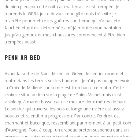
du bien pleuvoir cette nuit car ma terrasse est trempée. Je
reprends le GR34 juste devant mon gîte mais très vite je
m’arrête pour mettre les guêtres car l’herbe qui n’a pas été
fauchée et qui est détrempée a déjà mouillé mon pantalon
jusqu’au genoux et mes chaussures commencent à être bien
trempées aussi.
PENN AR BED
Avant la sortie de Saint-Michel en Grève, le sentier monte et
rentre dans les terres sur les hauteurs. Je n’ai pas pu apercevoir
la Croix de Mi-lieue car la mer est trop haute ce matin. Cette
croix se situe au loin sur la plage de Saint-Michel mais n’est
visible qu’à marée basse car elle mesure deux mètres de haut.
Le sentier qui traverse les bois et longe une rivière est assez
boueux et ralentit ma progression. Par contre, l’endroit est
charmant et bucolique, ressemblant par moment à un petit coin
d’Auvergne. Tout à coup, un drapeau breton suspendu dans un
arbre et sur l’autre rive un triskel gravé sur une plaquette de bois