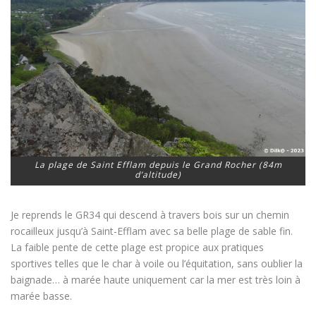
La plage de Saint Efflam depuis le Grand Rocher (84m
d’altitude)
Je reprends le GR34 qui descend à travers bois sur un chemin
rocailleux jusqu’à Saint-Efflam avec sa belle plage de sable fin.
La faible pente de cette plage est propice aux pratiques
sportives telles que le char à voile ou l’équitation, sans oublier la
baignade… à marée haute uniquement car la mer est très loin à
marée basse.