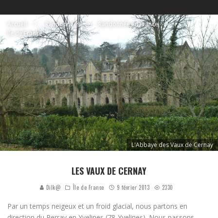
Accueil
Randonnées
Randonnée en France
Île de France
L'Abbaye des Vaux de Cernay
LES VAUX DE CERNAY
Dilk@
Île de France
9 février 2013
2330
Par un temps neigeux et un froid glacial, nous partons en
direction du Perray en Yvelines (78-Yvelines). Nous passons