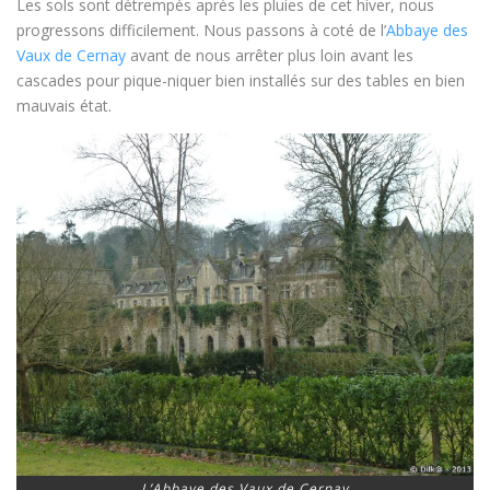
Les sols sont détrempés après les pluies de cet hiver, nous
progressons difficilement. Nous passons à coté de l’
Abbaye des
Vaux de Cernay
avant de nous arrêter plus loin avant les
cascades pour pique-niquer bien installés sur des tables en bien
mauvais état.
L’Abbaye des Vaux de Cernay