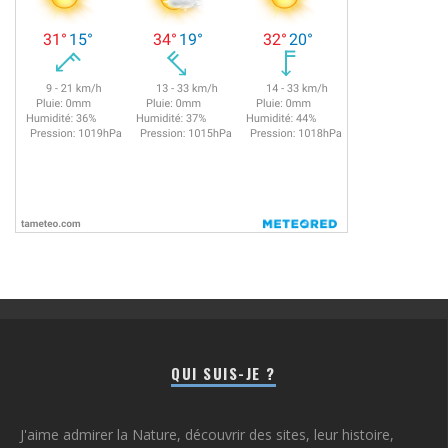
QUI SUIS-JE ?
J'aime admirer la Nature, découvrir des sites, leur histoire,