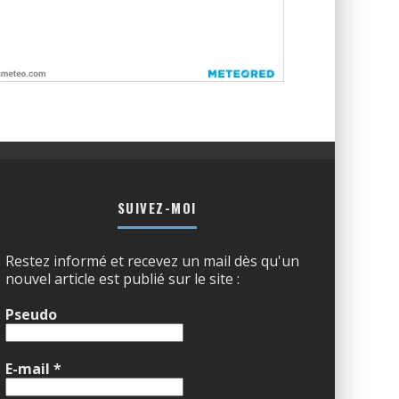
SUIVEZ-MOI
Restez informé et recevez un mail dès qu'un
nouvel article est publié sur le site :
Pseudo
E-mail
*