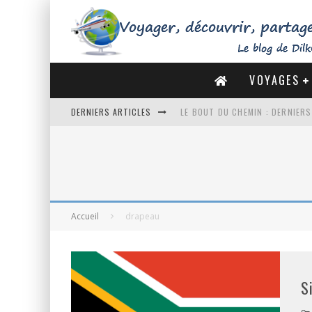
VOYAGES
DERNIERS ARTICLES
LE BOUT DU CHEMIN : DERNIER
DE LA CÔTE SAUVAGE À LA BAIE 
DES MARAIS SALANTS DE GUÉRA
DU MONT SAINT-MICHEL À SAINT
Accueil
drapeau
S