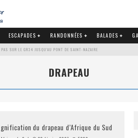
ESCAPADES
RANDONNÉES
BALADES
GA
S PAS SUR LE GR34 JUSQU’AU PONT DE SAINT-NAZAIRE
DE LA BAULE
DRAPEAU
NDE À LA CÔTE SAUVAGE DU CROISIC
-NAZAIRE : PAS À PAS VERS MES RACINES
ignification du drapeau d’Afrique du Sud