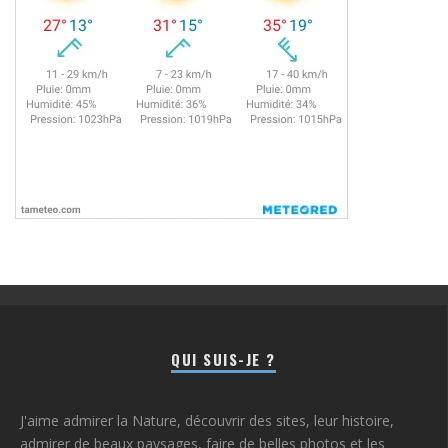
QUI SUIS-JE ?
J'aime admirer la Nature, découvrir des sites, leur histoire,
admirer de beaux paysages, faire de belles photos et les