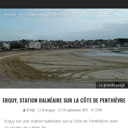
Accueil
Escapades
Bretagne
La grande plage
ERQUY, STATION BALNÉAIRE SUR LA CÔTE DE PENTHIÈVRE
Dilk@
Bretagne
14 septembre 2011
2740
Erquy est une station balnéaire sur la côte de Penthièvre avec
10 plages de sables fin.