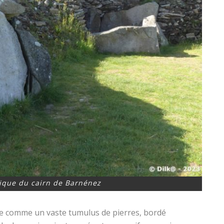
que du cairn de Barnénez
e comme un vaste tumulus de pierres, bordé