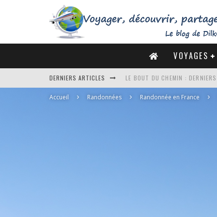
VOYAGES
LE BOUT DU CHEMIN : DERNIER
DERNIERS ARTICLES
DE LA CÔTE SAUVAGE À LA BAIE 
Accueil
Randonnées
Randonnée en France
DES MARAIS SALANTS DE GUÉRA
DU MONT SAINT-MICHEL À SAINT