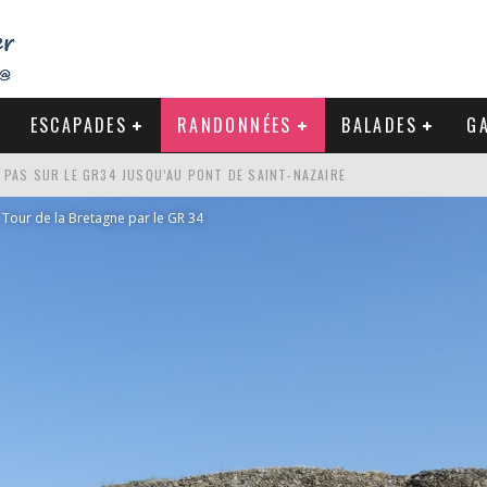
ESCAPADES
RANDONNÉES
BALADES
GA
S PAS SUR LE GR34 JUSQU’AU PONT DE SAINT-NAZAIRE
DE LA BAULE
Tour de la Bretagne par le GR 34
NDE À LA CÔTE SAUVAGE DU CROISIC
-NAZAIRE : PAS À PAS VERS MES RACINES