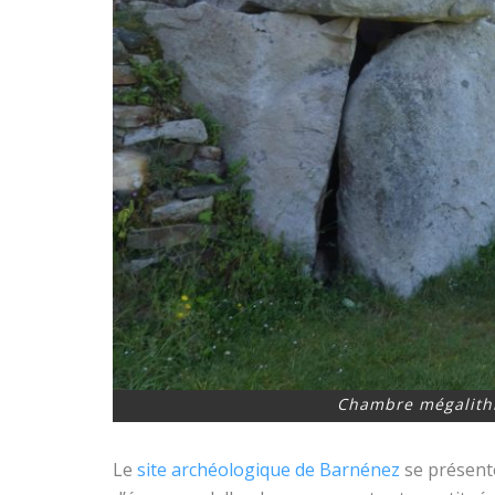
Chambre mégalithi
Le
site archéologique de Barnénez
se présent